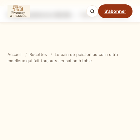
S'abonner
Le pain de poisson au colin ultra moelleux qui fait toujours sensation à table
Ingrédients
Étapes
Ast
Mode cuisine
Accueil
/
Recettes
/
Le pain de poisson au colin ultra
moelleux qui fait toujours sensation à table