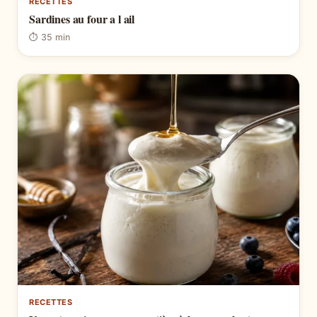
RECETTES
Sardines au four a l ail
⏱ 35 min
RECETTES