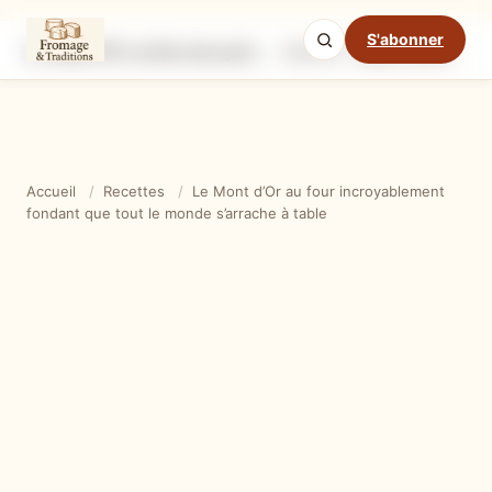
S'abonner
Le Mont d’Or au four incroyablement fondant que tout le monde s’arrache à table
Ingrédients
Étapes
Ast
Mode cuisine
Accueil
/
Recettes
/
Le Mont d’Or au four incroyablement
fondant que tout le monde s’arrache à table