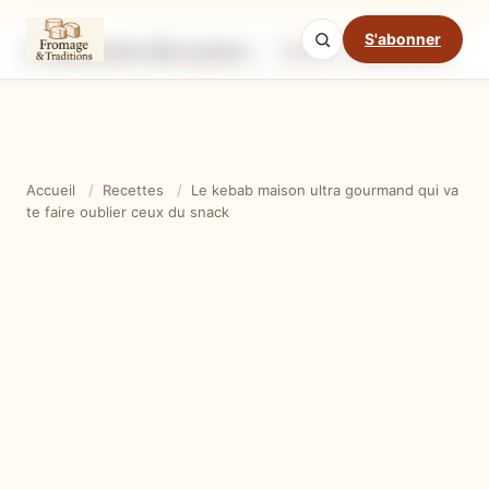
S'abonner
Le kebab maison ultra gourmand qui va te faire oublier ceux du snack
Ingrédients
Étapes
Ast
Mode cuisine
Accueil
/
Recettes
/
Le kebab maison ultra gourmand qui va
te faire oublier ceux du snack