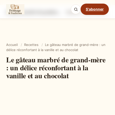
S'abonner
Le gâteau marbré de grand-mère : un délice réconfortant à la vanille et au chocolat
Ingrédients
Étapes
Ast
Mode cuisine
Accueil
/
Recettes
/
Le gâteau marbré de grand-mère : un
délice réconfortant à la vanille et au chocolat
Le gâteau marbré de grand-mère
: un délice réconfortant à la
vanille et au chocolat