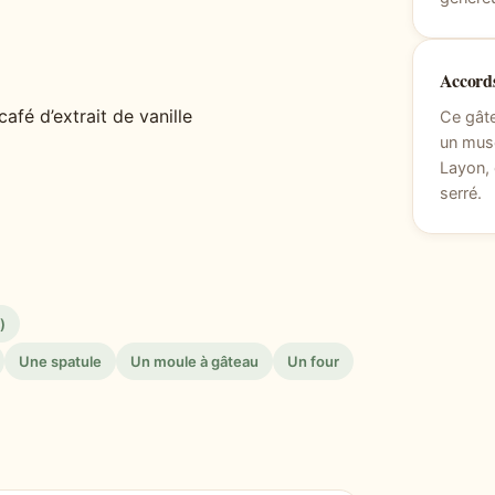
Accords
café d’extrait de vanille
Ce gâte
un musc
Layon, 
serré.
)
Une spatule
Un moule à gâteau
Un four