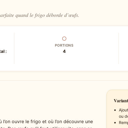
parfaite quand le frigo déborde d’œufs.
⚪
PORTIONS
al :
4
Variant
Ajou
ou de
l’on ouvre le frigo et où l’on découvre une
Remp