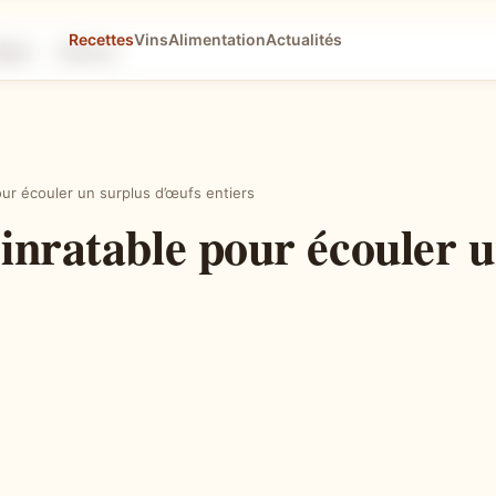
Recettes
Vins
Alimentation
Actualités
tapes
Astuces
our écouler un surplus d’œufs entiers
inratable pour écouler 