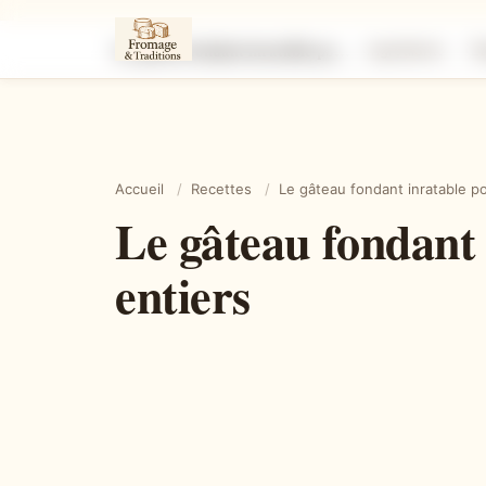
Le gâteau fondant inratable pour écouler un surplus d’œufs entiers
Ingrédients
É
Accueil
/
Recettes
/
Le gâteau fondant inratable p
Le gâteau fondant 
entiers