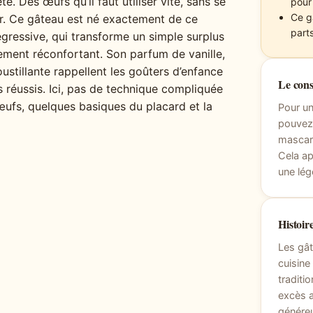
e. Des œufs qu’il faut utiliser vite, sans se
pour
Ce g
isir. Ce gâteau est né exactement de ce
parts
égressive, qui transforme un simple surplus
lement réconfortant. Son parfum de vanille,
stillante rappellent les goûters d’enfance
Le cons
rs réussis. Ici, pas de technique compliquée
 œufs, quelques basiques du placard et la
Pour u
pouvez 
mascar
Cela ap
une lég
Histoire
Les gât
cuisine 
traditio
excès a
généreu