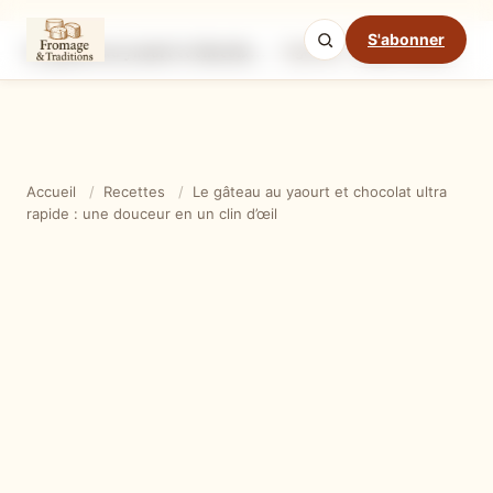
S'abonner
Le gâteau au yaourt et chocolat ultra rapide : une douceur en un clin d’œil
Ingrédients
Étapes
Ast
Mode cuisine
Accueil
/
Recettes
/
Le gâteau au yaourt et chocolat ultra
rapide : une douceur en un clin d’œil