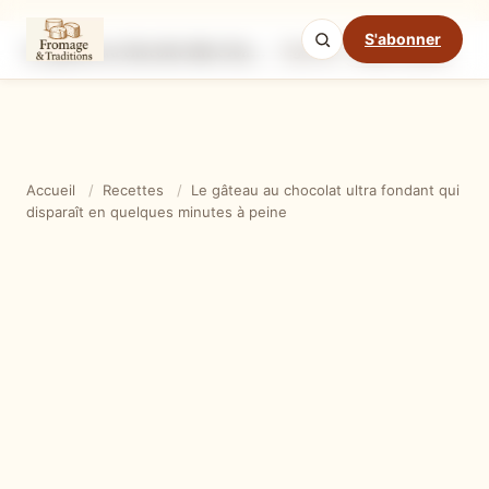
S'abonner
Le gâteau au chocolat ultra fondant qui disparaît en quelques minutes à peine
Ingrédients
Étapes
Ast
Mode cuisine
Accueil
/
Recettes
/
Le gâteau au chocolat ultra fondant qui
disparaît en quelques minutes à peine