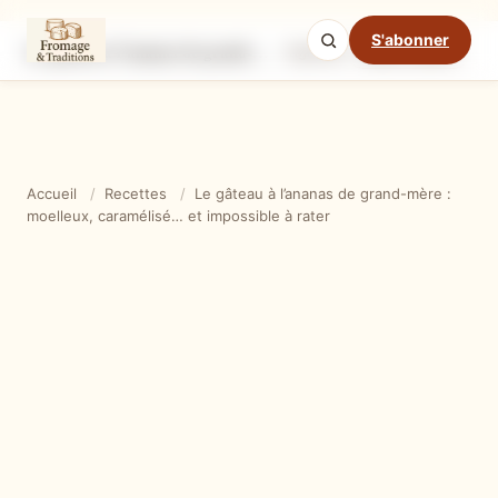
S'abonner
Le gâteau à l’ananas de grand-mère : moelleux, caramélisé… et impossible à rater
Ingrédients
Étapes
Ast
Mode cuisine
Accueil
/
Recettes
/
Le gâteau à l’ananas de grand-mère :
moelleux, caramélisé… et impossible à rater