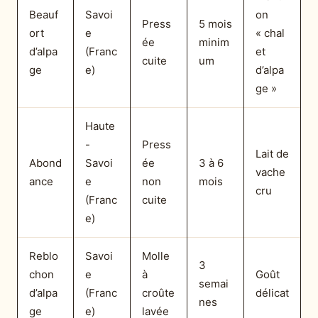
Beauf
Savoi
on
Press
5 mois
ort
e
« chal
ée
minim
d’alpa
(Franc
et
cuite
um
ge
e)
d’alpa
ge »
Haute
-
Press
Lait de
Abond
Savoi
ée
3 à 6
vache
ance
e
non
mois
cru
(Franc
cuite
e)
Reblo
Savoi
Molle
3
chon
e
à
Goût
semai
d’alpa
(Franc
croûte
délicat
nes
ge
e)
lavée