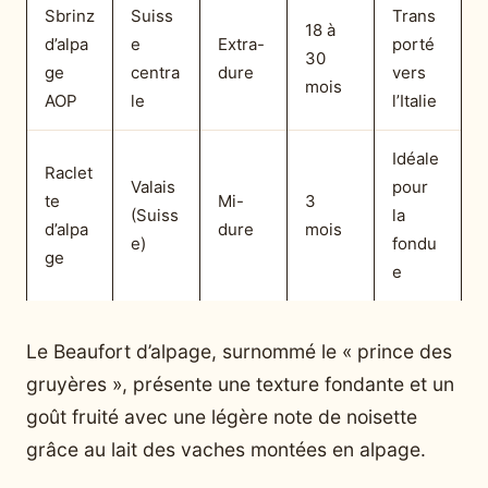
Sbrinz
Suiss
Trans
18 à
d’alpa
e
Extra-
porté
30
ge
centra
dure
vers
mois
AOP
le
l’Italie
Idéale
Raclet
Valais
pour
te
Mi-
3
(Suiss
la
d’alpa
dure
mois
e)
fondu
ge
e
Le Beaufort d’alpage, surnommé le « prince des
gruyères », présente une texture fondante et un
goût fruité avec une légère note de noisette
grâce au lait des vaches montées en alpage.