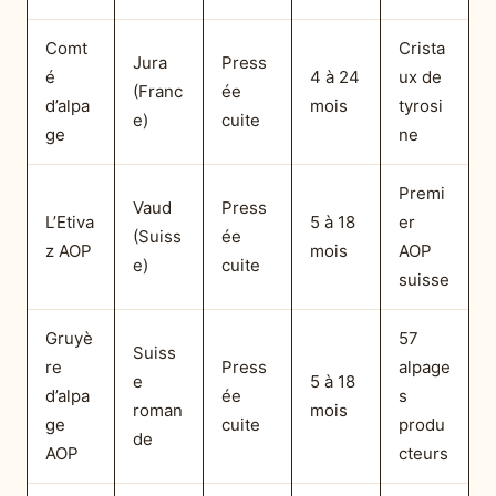
Comt
Crista
Jura
Press
é
4 à 24
ux de
(Franc
ée
d’alpa
mois
tyrosi
e)
cuite
ge
ne
Premi
Vaud
Press
L’Etiva
5 à 18
er
(Suiss
ée
z AOP
mois
AOP
e)
cuite
suisse
Gruyè
57
Suiss
re
Press
alpage
e
5 à 18
d’alpa
ée
s
roman
mois
ge
cuite
produ
de
AOP
cteurs