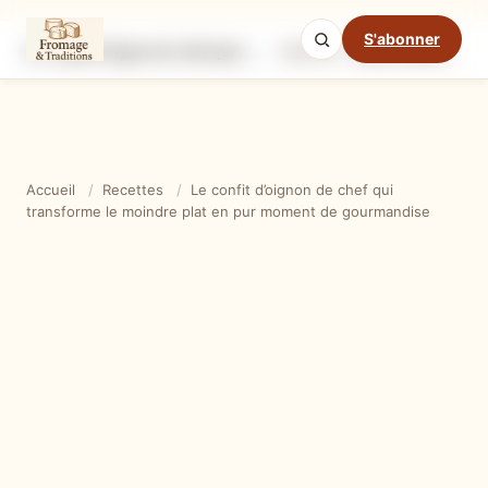
S'abonner
Le confit d’oignon de chef qui transforme le moindre plat en pur moment de gourmandise
Ingrédients
Étapes
Ast
Mode cuisine
Accueil
/
Recettes
/
Le confit d’oignon de chef qui
transforme le moindre plat en pur moment de gourmandise