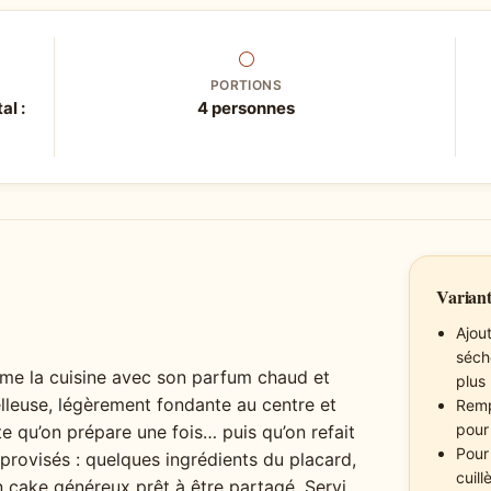
⚪
PORTIONS
al :
4 personnes
Variant
Ajou
séch
ume la cuisine avec son parfum chaud et
plus
lleuse, légèrement fondante au centre et
Remp
pour
te qu’on prépare une fois… puis qu’on refait
Pour
mprovisés : quelques ingrédients du placard,
cuil
un cake généreux prêt à être partagé. Servi