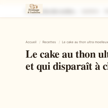
Le cake au thon ultra moelleux qu’on prépare en 10 minutes et qui disparaît à chaque apéro
Ingrédients
É
Accueil
/
Recettes
/
Le cake au thon ultra moelleux
Le cake au thon u
et qui disparaît à