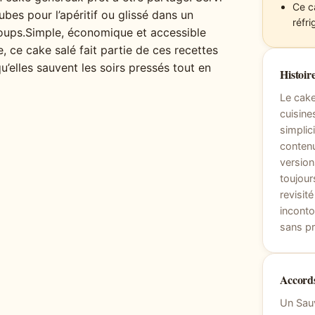
Ce c
bes pour l’apéritif ou glissé dans un
réfri
 coups.Simple, économique et accessible
ce cake salé fait partie de ces recettes
’elles sauvent les soirs pressés tout en
Histoire
Le cake
cuisine
simplic
contenu
version
toujour
revisit
inconto
sans pr
Accords
Un Sauv