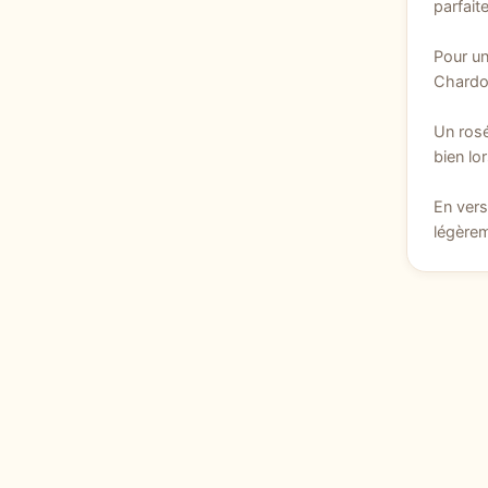
parfait
Pour un
Chardon
Un rosé
bien lor
En vers
légèrem