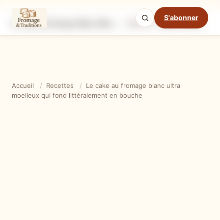
S'abonner
Le cake au fromage blanc ultra moelleux qui fond littéralement en bouche
Ingrédients
Étapes
Ast
Mode cuisine
Accueil
/
Recettes
/
Le cake au fromage blanc ultra
moelleux qui fond littéralement en bouche