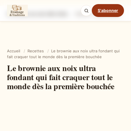
S'abonner
Le brownie aux noix ultra fondant qui fait craquer tout le monde dès la première bouchée
Ingrédients
Étapes
Ast
Mode cuisine
Accueil
/
Recettes
/
Le brownie aux noix ultra fondant qui
fait craquer tout le monde dès la première bouchée
Le brownie aux noix ultra
fondant qui fait craquer tout le
monde dès la première bouchée