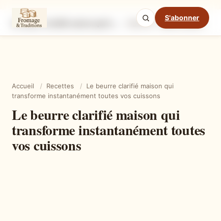
S'abonner
Le beurre clarifié maison qui transforme instantanément toutes vos cuissons
Ingrédients
Étapes
Ast
Mode cuisine
Accueil
/
Recettes
/
Le beurre clarifié maison qui
transforme instantanément toutes vos cuissons
Le beurre clarifié maison qui
transforme instantanément toutes
vos cuissons