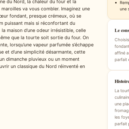
ne du Nord, la chaleur du four et la
Remp
au maroilles va vous combler. Imaginez une
une 
 cœur fondant, presque crémeux, où se
m puissant mais si réconfortant du
Le cons
 la maison d’une odeur irrésistible, celle
ême que la tourte soit sortie du four. On
Choisis
lante, lorsqu’une vapeur parfumée s’échappe
fondant
e et d’une simplicité désarmante, cette
affiné 
, un dimanche pluvieux ou un moment
parfait
vrir un classique du Nord réinventé en
Histoire
La tour
culinai
une pla
fromage
les fo
parfait 