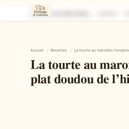
La tourte au maroilles fondante qui va devenir votre nouveau plat doudou de l’hiver
Ingrédients
É
Accueil
/
Recettes
/
La tourte au maroilles fondant
La tourte au maroi
plat doudou de l’h