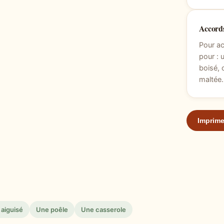
Accords
Pour ac
pour : 
boisé, 
maltée.
Imprime
 aiguisé
Une poêle
Une casserole