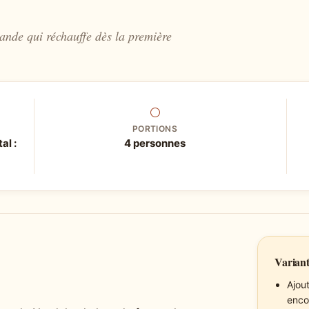
ande qui réchauffe dès la première
⚪
PORTIONS
al :
4 personnes
Variant
Ajou
enco