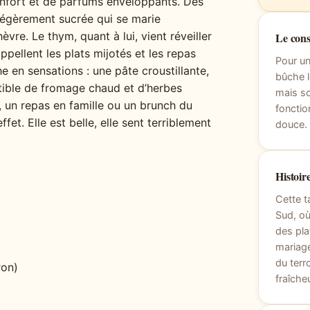
onfort et de parfums enveloppants. Dès
 légèrement sucrée qui se marie
re. Le thym, quant à lui, vient réveiller
Le cons
pellent les plats mijotés et les repas
Pour un
e en sensations : une pâte croustillante,
bûche l
stible de fromage chaud et d’herbes
mais so
, un repas en famille ou un brunch du
fonctio
fet. Elle est belle, elle sent terriblement
douce.
Histoire
Cette t
Sud, où
des pla
mariag
du terr
ron)
fraîche