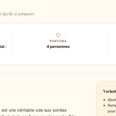
 facile à préparer.
⚪
PORTIONS
al :
4 personnes
Variant
Ajou
Remp
 est une véritable ode aux soirées
pour 