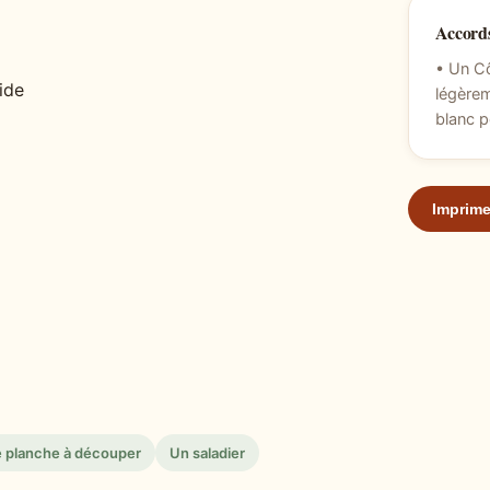
Accords
• Un C
ide
légèrem
blanc p
Imprime
 planche à découper
Un saladier