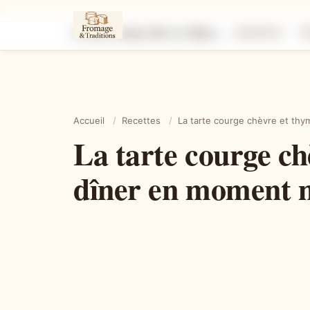
La tarte courge chèvre et thym qui transforme un simple dîner en moment magique
Ingrédients
É
Accueil
/
Recettes
/
La tarte courge chèvre et th
La tarte courge ch
dîner en moment 