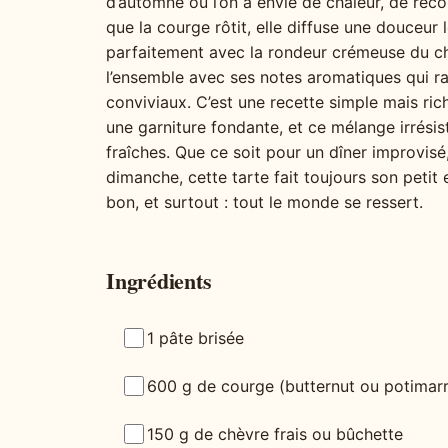
d’automne où l’on a envie de chaleur, de réc
que la courge rôtit, elle diffuse une douceur
parfaitement avec la rondeur crémeuse du chèv
l’ensemble avec ses notes aromatiques qui rap
conviviaux. C’est une recette simple mais rich
une garniture fondante, et ce mélange irrési
fraîches. Que ce soit pour un dîner improvisé
dimanche, cette tarte fait toujours son petit ef
bon, et surtout : tout le monde se ressert.
Ingrédients
1 pâte brisée
600 g de courge (butternut ou potimar
150 g de chèvre frais ou bûchette