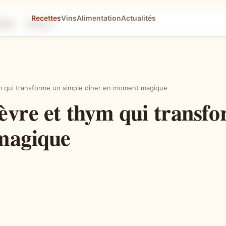
Recettes
Vins
Alimentation
Actualités
tapes
Astuces
ym qui transforme un simple dîner en moment magique
èvre et thym qui transf
magique