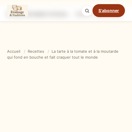
S'abonner
La tarte à la tomate et à la moutarde qui fond en bouche et fait craquer tout le monde
Ingrédients
Étapes
Ast
Mode cuisine
Accueil
/
Recettes
/
La tarte à la tomate et à la moutarde
qui fond en bouche et fait craquer tout le monde