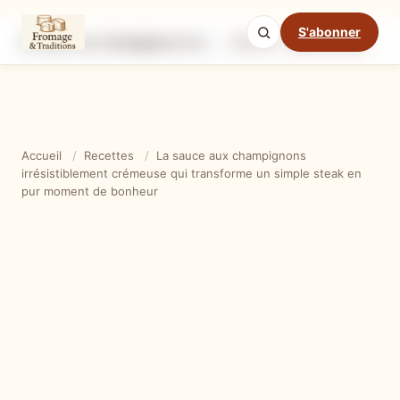
S'abonner
La sauce aux champignons irrésistiblement crémeuse qui transforme un simple steak en pur moment de bonheur
Ingrédients
Étapes
Ast
Mode cuisine
Accueil
/
Recettes
/
La sauce aux champignons
irrésistiblement crémeuse qui transforme un simple steak en
pur moment de bonheur