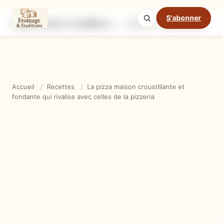
S'abonner
La pizza maison croustillante et fondante qui rivalise avec celles de la pizzeria
Ingrédients
Étapes
Ast
Mode cuisine
Accueil
/
Recettes
/
La pizza maison croustillante et
fondante qui rivalise avec celles de la pizzeria