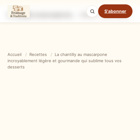
S'abonner
La chantilly au mascarpone incroyablement légère et gourmande qui sublime tous vos desserts
Ingrédients
Étapes
Ast
Mode cuisine
Accueil
/
Recettes
/
La chantilly au mascarpone
incroyablement légère et gourmande qui sublime tous vos
desserts