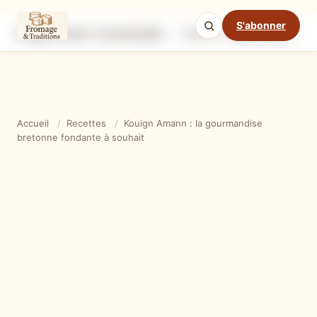
S'abonner
Kouign Amann : la gourmandise bretonne fondante à souhait
Ingrédients
Étapes
Ast
Mode cuisine
Accueil
/
Recettes
/
Kouign Amann : la gourmandise
bretonne fondante à souhait