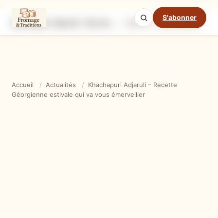
S'abonner
Khachapuri Adjaruli – Recette Géorgienne estivale qui va vous émerveiller
Ingrédients
Étapes
Ast
Mode cuisine
Accueil
/
Actualités
/
Khachapuri Adjaruli – Recette
Géorgienne estivale qui va vous émerveiller