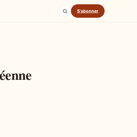
S'abonner
néenne