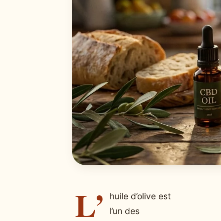
L’
huile d’olive est
l’un des