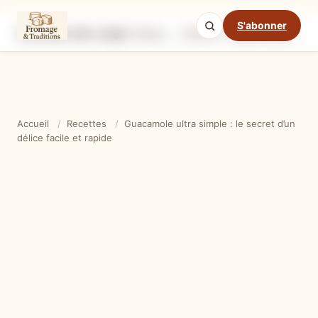
S'abonner
Guacamole ultra simple : le secret d’un délice facile et rapide
Ingrédients
Étapes
Ast
Mode cuisine
Accueil
/
Recettes
/
Guacamole ultra simple : le secret d’un
délice facile et rapide