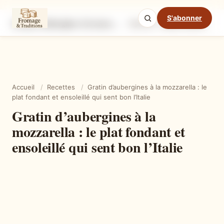
S'abonner
Gratin d’aubergines à la mozzarella : le plat fondant et ensoleillé qui sent bon l’Italie
Ingrédients
Étapes
Ast
Mode cuisine
Accueil
/
Recettes
/
Gratin d’aubergines à la mozzarella : le
plat fondant et ensoleillé qui sent bon l’Italie
Gratin d’aubergines à la
mozzarella : le plat fondant et
ensoleillé qui sent bon l’Italie