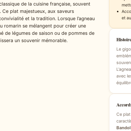
 classique de la cuisine française, souvent
mett
. Ce plat majestueux, aux saveurs
Acco
et a
nvivialité et la tradition. Lorsque l’agneau
t du romarin se mélangent pour créer une
gné de légumes de saison ou de pommes de
Histoire
 laissera un souvenir mémorable.
Le gigo
embléma
souvent
L’agnea
avec le
équilibr
Accords
Ce plat
caractè
Bandol