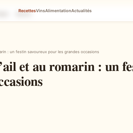
Recettes
Vins
Alimentation
Actualités
tapes
Astuces
omarin : un festin savoureux pour les grandes occasions
’ail et au romarin : un f
ccasions