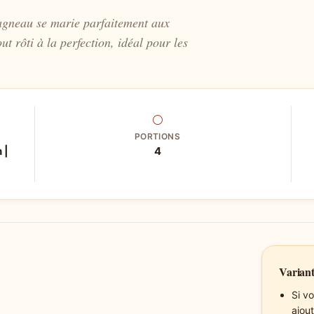
l’agneau se marie parfaitement aux
t rôti à la perfection, idéal pour les
⚪
PORTIONS
 |
4
Variant
Si v
ajout