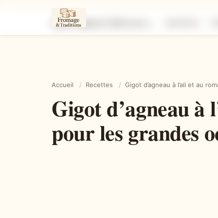
Gigot d’agneau à l’ail et au romarin : un festin savoureux pour les grandes occasions
Ingrédients
É
Accueil
/
Recettes
/
Gigot d’agneau à l’ail et au r
Gigot d’agneau à l
pour les grandes o