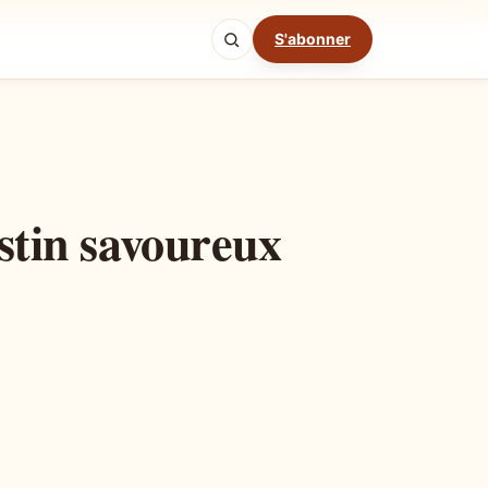
S'abonner
Mode cuisine
estin savoureux