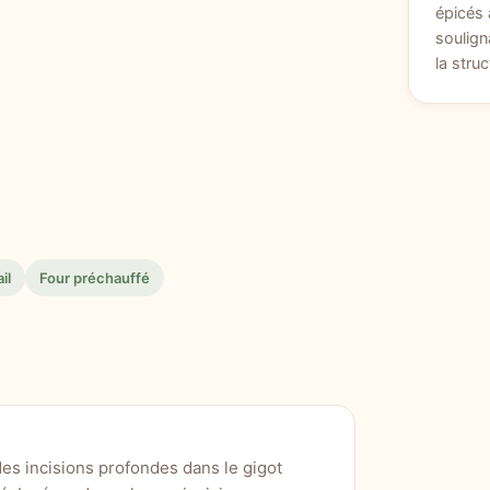
épicés 
soulign
la struc
il
Four préchauffé
des incisions profondes dans le gigot