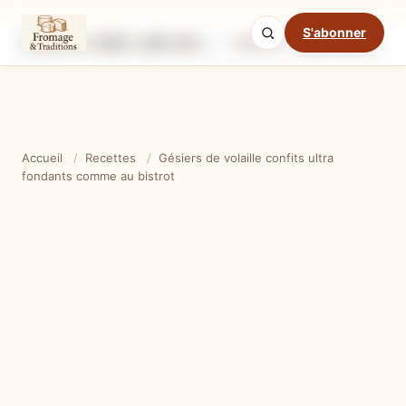
S'abonner
Gésiers de volaille confits ultra fondants comme au bistrot
Ingrédients
Étapes
Ast
Mode cuisine
Accueil
/
Recettes
/
Gésiers de volaille confits ultra
fondants comme au bistrot