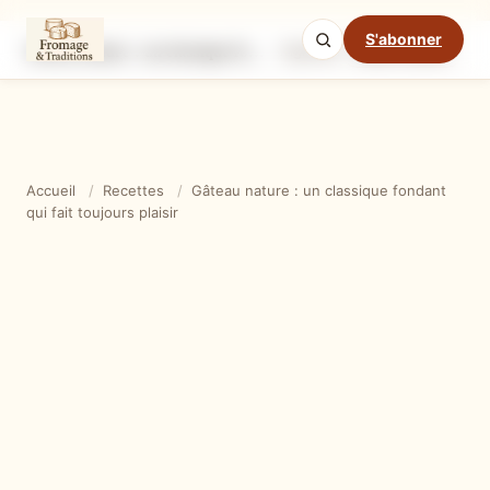
S'abonner
Gâteau nature : un classique fondant qui fait toujours plaisir
Ingrédients
Étapes
Ast
Mode cuisine
Accueil
/
Recettes
/
Gâteau nature : un classique fondant
qui fait toujours plaisir