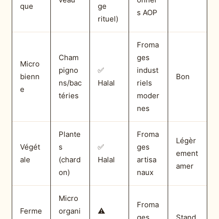
que
ge
s AOP
rituel)
Froma
Cham
ges
Micro
pigno
✅
indust
bienn
Bon
ns/bac
Halal
riels
e
téries
moder
nes
Plante
Froma
Légèr
Végét
s
✅
ges
ement
ale
(chard
Halal
artisa
amer
on)
naux
Micro
Froma
Ferme
organi
⚠️
ges
Stand