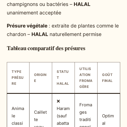
champignons ou bactéries –
HALAL
unanimement acceptée
Présure végétale
: extraite de plantes comme le
chardon –
HALAL
naturellement permise
Tableau comparatif des présures
UTILIS
TYPE
STATU
ORIGIN
ATION
GOÛT
PRÉSU
T
E
FROMA
FINAL
RE
HALAL
GÈRE
❌
Froma
Anima
Haram
Caillet
ges
le
(sauf
Optim
te
traditi
classi
abatta
al
veau
onnel