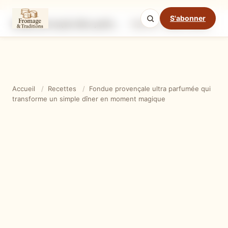
S'abonner
Fondue provençale ultra parfumée qui transforme un simple dîner en moment magique
Ingrédients
Étapes
Ast
Mode cuisine
Accueil
/
Recettes
/
Fondue provençale ultra parfumée qui
transforme un simple dîner en moment magique