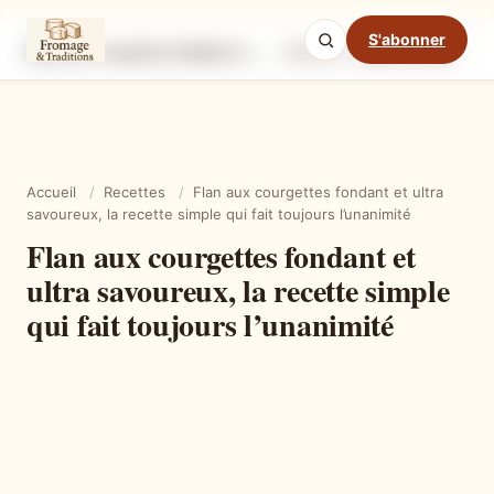
S'abonner
Flan aux courgettes fondant et ultra savoureux, la recette simple qui fait toujours l’unanimité
Ingrédients
Étapes
Ast
Mode cuisine
Accueil
/
Recettes
/
Flan aux courgettes fondant et ultra
savoureux, la recette simple qui fait toujours l’unanimité
Flan aux courgettes fondant et
ultra savoureux, la recette simple
qui fait toujours l’unanimité