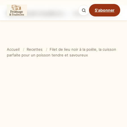
S'abonner
Filet de lieu noir à la poêle, la cuisson parfaite pour un poisson tendre et savoureux
Ingrédients
Étapes
Ast
Mode cuisine
Accueil
/
Recettes
/
Filet de lieu noir à la poêle, la cuisson
parfaite pour un poisson tendre et savoureux