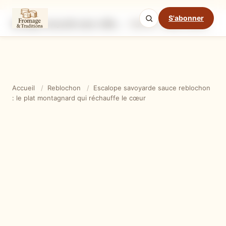
S'abonner
Escalope savoyarde sauce reblochon : le plat montagnard qui réchauffe le cœur
Ingrédients
Étapes
Ast
Mode cuisine
Accueil
/
Reblochon
/
Escalope savoyarde sauce reblochon
: le plat montagnard qui réchauffe le cœur