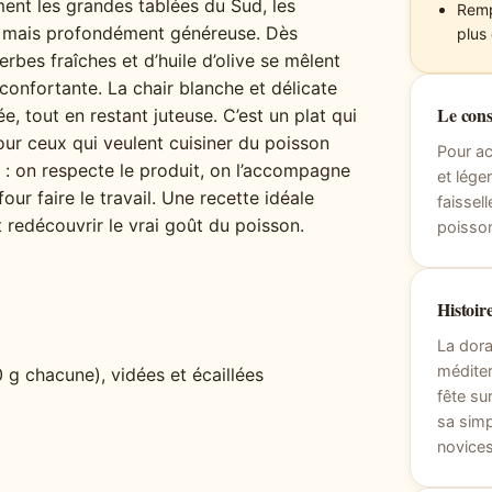
nt les grandes tablées du Sud, les
Remp
le mais profondément généreuse. Dès
plus
erbes fraîches et d’huile d’olive se mêlent
onfortante. La chair blanche et délicate
Le cons
, tout en restant juteuse. C’est un plat qui
our ceux qui veulent cuisiner du poisson
Pour ac
 : on respecte le produit, on l’accompagne
et lége
our faire le travail. Une recette idéale
faissel
et redécouvrir le vrai goût du poisson.
poisso
Histoire
La dora
médite
 g chacune), vidées et écaillées
fête su
sa simp
novices