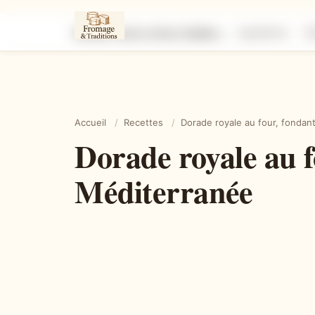
Dorade royale au four, fondante et parfumée comme en Méditerranée
Ingrédients
É
Accueil
/
Recettes
/
Dorade royale au four, fonda
Dorade royale au 
Méditerranée