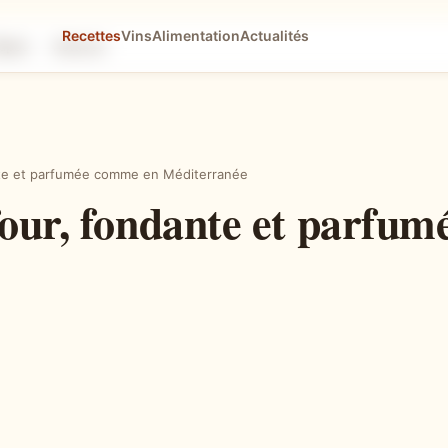
Recettes
Vins
Alimentation
Actualités
tapes
Astuces
nte et parfumée comme en Méditerranée
four, fondante et parfu