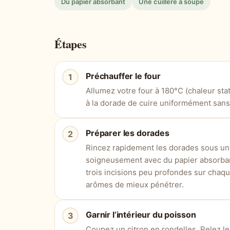
Du papier absorbant
Une cuillère à soupe
Étapes
Préchauffer le four
Allumez votre four à 180°C (chaleur st
à la dorade de cuire uniformément sans
Préparer les dorades
Rincez rapidement les dorades sous un f
soigneusement avec du papier absorbant
trois incisions peu profondes sur chaque
arômes de mieux pénétrer.
Garnir l’intérieur du poisson
Coupez un citron en rondelles. Pelez le