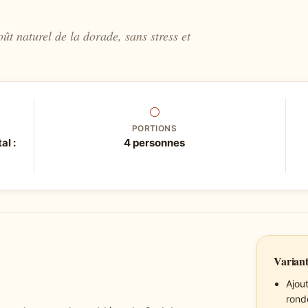
ût naturel de la dorade, sans stress et
⚪
PORTIONS
al :
4 personnes
Variant
Ajou
rond