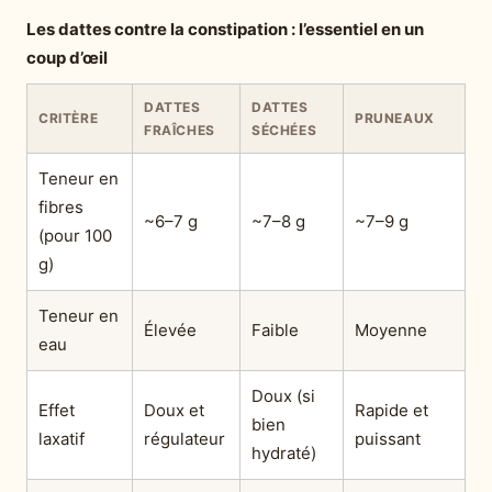
Les dattes contre la constipation : l’essentiel en un
coup d’œil
DATTES
DATTES
CRITÈRE
PRUNEAUX
FRAÎCHES
SÉCHÉES
Teneur en
fibres
~6–7 g
~7–8 g
~7–9 g
(pour 100
g)
Teneur en
Élevée
Faible
Moyenne
eau
Doux (si
Effet
Doux et
Rapide et
bien
laxatif
régulateur
puissant
hydraté)