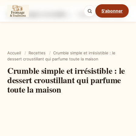
S'abonner
Crumble simple et irrésistible : le dessert croustillant qui parfume toute la maison
Ingrédients
Étapes
Ast
Mode cuisine
Accueil
/
Recettes
/
Crumble simple et irrésistible : le
dessert croustillant qui parfume toute la maison
Crumble simple et irrésistible : le
dessert croustillant qui parfume
toute la maison