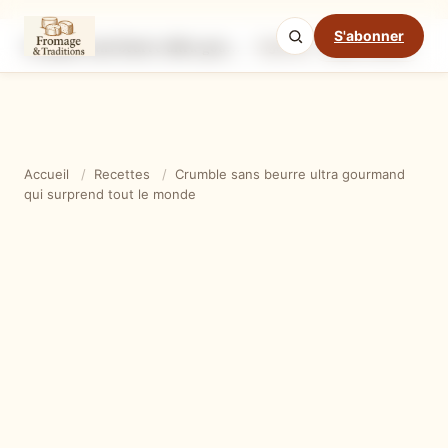
S'abonner
Crumble sans beurre ultra gourmand qui surprend tout le monde
Ingrédients
Étapes
Ast
Mode cuisine
Accueil
/
Recettes
/
Crumble sans beurre ultra gourmand
qui surprend tout le monde