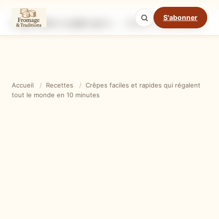
S'abonner
Crêpes faciles et rapides qui régalent tout le monde en 10 minutes
Ingrédients
Étapes
Ast
Mode cuisine
Accueil
/
Recettes
/
Crêpes faciles et rapides qui régalent
tout le monde en 10 minutes