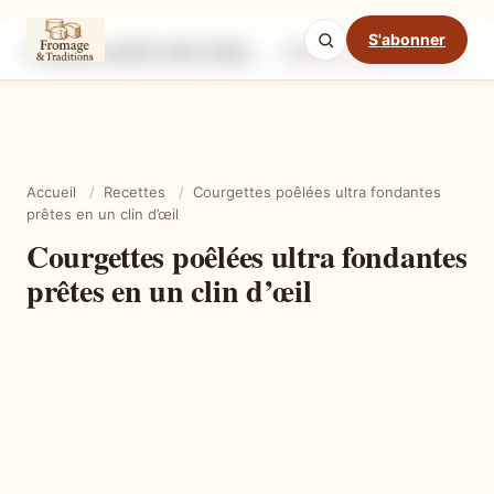
S'abonner
Courgettes poêlées ultra fondantes prêtes en un clin d’œil
Ingrédients
Étapes
Ast
Mode cuisine
Accueil
/
Recettes
/
Courgettes poêlées ultra fondantes
prêtes en un clin d’œil
Courgettes poêlées ultra fondantes
prêtes en un clin d’œil