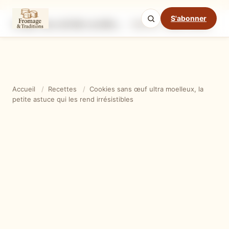
S'abonner
Cookies sans œuf ultra moelleux, la petite astuce qui les rend irrésistibles
Ingrédients
Étapes
Ast
Mode cuisine
Accueil
/
Recettes
/
Cookies sans œuf ultra moelleux, la
petite astuce qui les rend irrésistibles