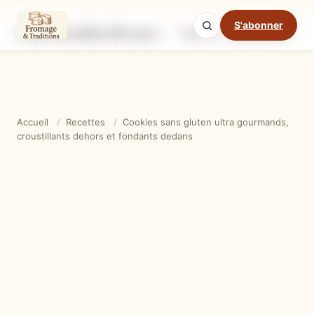
S'abonner
Cookies sans gluten ultra gourmands, croustillants dehors et fondants dedans
Ingrédients
Étapes
Ast
Mode cuisine
Accueil
/
Recettes
/
Cookies sans gluten ultra gourmands,
croustillants dehors et fondants dedans