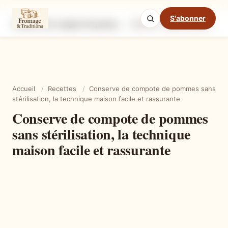
S'abonner
Conserve de compote de pommes sans stérilisation, la technique maison facile et rassurante
Ingrédients
Étapes
Ast
Mode cuisine
Accueil
/
Recettes
/
Conserve de compote de pommes sans
stérilisation, la technique maison facile et rassurante
Conserve de compote de pommes
sans stérilisation, la technique
maison facile et rassurante