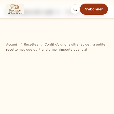
S'abonner
Confit d’oignons ultra rapide : la petite recette magique qui transforme n’importe quel plat
Ingrédients
Étapes
Ast
Mode cuisine
Accueil
/
Recettes
/
Confit d’oignons ultra rapide : la petite
recette magique qui transforme n’importe quel plat