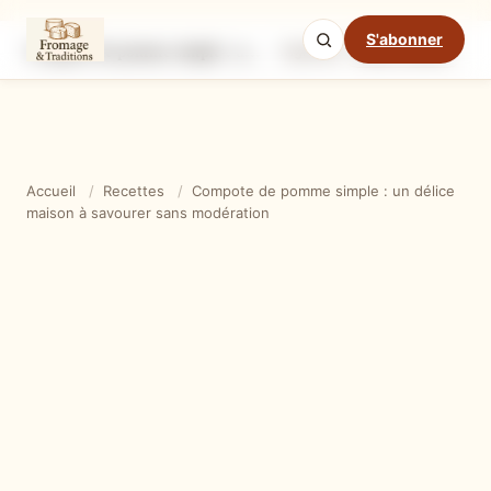
S'abonner
Compote de pomme simple : un délice maison à savourer sans modération
Ingrédients
Étapes
Ast
Mode cuisine
Accueil
/
Recettes
/
Compote de pomme simple : un délice
maison à savourer sans modération