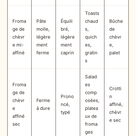
Toasts
Froma
Pâte
Équili
chaud
Bûche
ge de
molle,
bré,
s,
de
chèvr
légère
légère
quich
chèvr
e mi-
ment
ment
es,
e,
affiné
ferme
caprin
gratin
palet
s
Salad
Froma
es
Crotti
ge de
comp
Prono
n
chèvr
Ferme
osées,
ncé,
affiné,
e
à dure
platea
typé
chèvr
affiné
ux de
e sec
sec
froma
ges