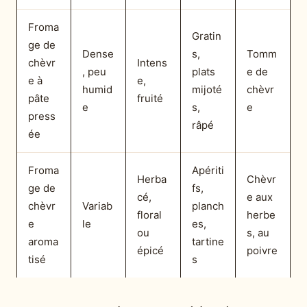
Froma
Gratin
ge de
Dense
s,
Tomm
chèvr
Intens
, peu
plats
e de
e à
e,
humid
mijoté
chèvr
pâte
fruité
e
s,
e
press
râpé
ée
Froma
Apériti
Herba
Chèvr
ge de
fs,
cé,
e aux
chèvr
Variab
planch
floral
herbe
e
le
es,
ou
s, au
aroma
tartine
épicé
poivre
tisé
s