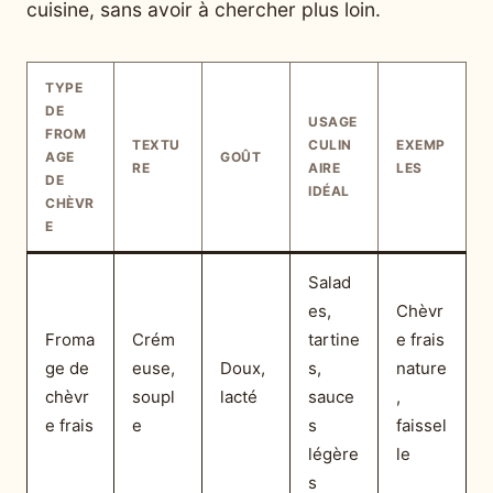
cuisine, sans avoir à chercher plus loin.
TYPE
DE
USAGE
FROM
TEXTU
CULIN
EXEMP
AGE
GOÛT
RE
AIRE
LES
DE
IDÉAL
CHÈVR
E
Salad
es,
Chèvr
Froma
Crém
tartine
e frais
ge de
euse,
Doux,
s,
nature
chèvr
soupl
lacté
sauce
,
e frais
e
s
faissel
légère
le
s