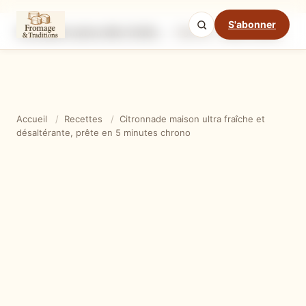
S'abonner
Citronnade maison ultra fraîche et désaltérante, prête en 5 minutes chrono
Ingrédients
Étapes
Ast
Mode cuisine
Accueil
/
Recettes
/
Citronnade maison ultra fraîche et
désaltérante, prête en 5 minutes chrono