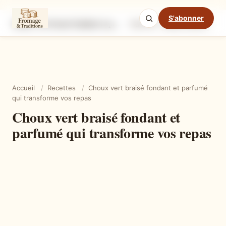
S'abonner
Choux vert braisé fondant et parfumé qui transforme vos repas
Ingrédients
Étapes
Ast
Mode cuisine
Accueil
/
Recettes
/
Choux vert braisé fondant et parfumé
qui transforme vos repas
Choux vert braisé fondant et
parfumé qui transforme vos repas