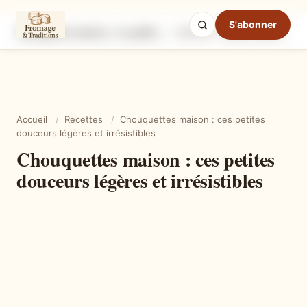
S'abonner
Chouquettes maison : ces petites douceurs légères et irrésistibles
Ingrédients
Étapes
Ast
Mode cuisine
Accueil
/
Recettes
/
Chouquettes maison : ces petites
douceurs légères et irrésistibles
Chouquettes maison : ces petites
douceurs légères et irrésistibles