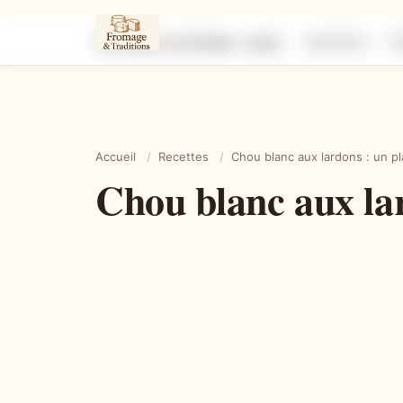
Chou blanc aux lardons : un plat réconfortant et savoureux
Ingrédients
É
Accueil
/
Recettes
/
Chou blanc aux lardons : un p
Chou blanc aux lar