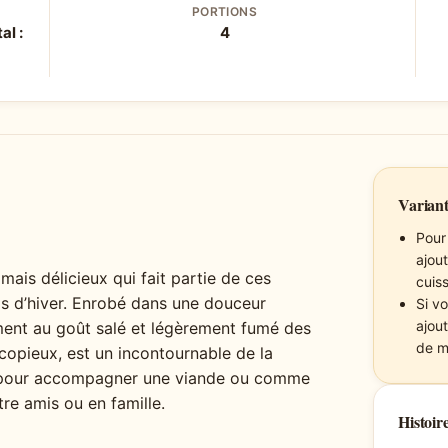
PORTIONS
al :
4
Variant
Pour
ajout
mais délicieux qui fait partie de ces
cuis
as d’hiver. Enrobé dans une douceur
Si vo
ajou
ment au goût salé et légèrement fumé des
de m
 copieux, est un incontournable de la
fait pour accompagner une viande ou comme
tre amis ou en famille.
Histoire