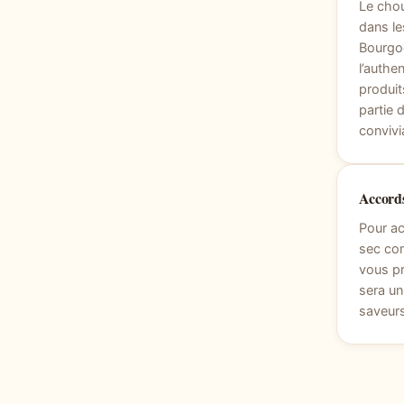
Le chou
dans le
Bourgog
l’authe
produit
partie 
convivi
Accords
Pour ac
sec co
vous pr
sera un
saveurs