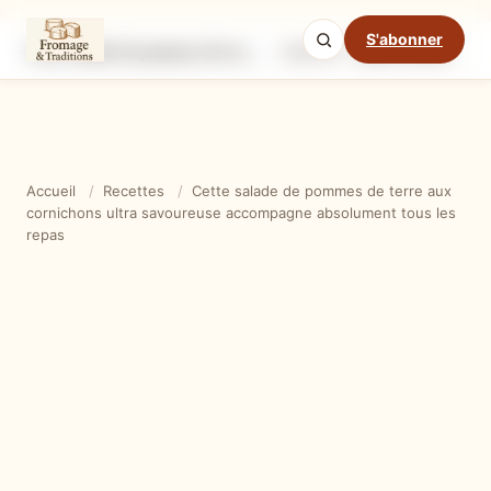
S'abonner
Cette salade de pommes de terre aux cornichons ultra savoureuse accompagne absolument tous les repas
Ingrédients
Étapes
Ast
Mode cuisine
Accueil
/
Recettes
/
Cette salade de pommes de terre aux
cornichons ultra savoureuse accompagne absolument tous les
repas